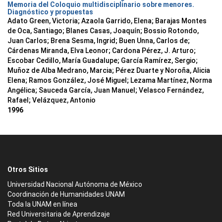
Memoria del Coloquio multidisciplinario sobre menores.
Diagnóstico y propuestas
Adato Green, Victoria; Azaola Garrido, Elena; Barajas Montes
de Oca, Santiago; Blanes Casas, Joaquín; Bossio Rotondo,
Juan Carlos; Brena Sesma, Ingrid; Buen Unna, Carlos de;
Cárdenas Miranda, Elva Leonor; Cardona Pérez, J. Arturo;
Escobar Cedillo, María Guadalupe; García Ramírez, Sergio;
Muñoz de Alba Medrano, Marcia; Pérez Duarte y Noroña, Alicia
Elena; Ramos González, José Miguel; Lezama Martínez, Norma
Angélica; Sauceda García, Juan Manuel; Velasco Fernández,
Rafael; Velázquez, Antonio
1996
Otros Sitios
Universidad Nacional Autónoma de México
Coordinación de Humanidades UNAM
Toda la UNAM en línea
Red Universitaria de Aprendizaje