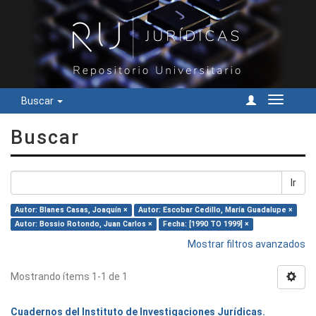
Buscar
Cambiar
navegac
Buscar
Ir
Autor: Blanes Casas, Joaquín ×
Autor: Escobar Cedillo, María Guadalupe ×
Autor: Bossio Rotondo, Juan Carlos ×
Fecha: [1990 TO 1999] ×
Mostrar filtros avanzados
Mostrando ítems 1-1 de 1
Cuadernos del Instituto de Investigaciones Jurídicas.