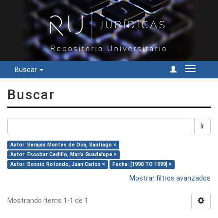
Buscar
Cambiar
navegac
Buscar
Ir
Autor: Barajas Montes de Oca, Santiago ×
Autor: Escobar Cedillo, María Guadalupe ×
Autor: Bossio Rotondo, Juan Carlos ×
Fecha: [1990 TO 1999] ×
Mostrar filtros avanzados
Mostrando ítems 1-1 de 1