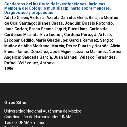
Cuadernos del Instituto de Investigaciones Jurídicas.
Memoria del Coloquio multidisciplinario sobre menores.
Diagnóstico y propuestas
Adato Green, Victoria; Azaola Garrido, Elena; Barajas Montes
de Oca, Santiago; Blanes Casas, Joaquín; Bossio Rotondo,
Juan Carlos; Brena Sesma, Ingrid; Buen Unna, Carlos de;
Cárdenas Miranda, Elva Leonor; Cardona Pérez, J. Arturo;
Escobar Cedillo, María Guadalupe; García Ramírez, Sergio;
Muñoz de Alba Medrano, Marcia; Pérez Duarte y Noroña, Alicia
Elena; Ramos González, José Miguel; Lezama Martínez, Norma
Angélica; Sauceda García, Juan Manuel; Velasco Fernández,
Rafael; Velázquez, Antonio
1996
Otros Sitios
Universidad Nacional Autónoma de México
Coordinación de Humanidades UNAM
Toda la UNAM en línea