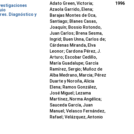
Adato Green, Victoria;
1996
nvestigaciones
Azaola Garrido, Elena;
uio
res. Diagnóstico y
Barajas Montes de Oca,
Santiago; Blanes Casas,
Joaquín; Bossio Rotondo,
Juan Carlos; Brena Sesma,
Ingrid; Buen Unna, Carlos de;
Cárdenas Miranda, Elva
Leonor; Cardona Pérez, J.
Arturo; Escobar Cedillo,
María Guadalupe; García
Ramírez, Sergio; Muñoz de
Alba Medrano, Marcia; Pérez
Duarte y Noroña, Alicia
Elena; Ramos González,
José Miguel; Lezama
Martínez, Norma Angélica;
Sauceda García, Juan
Manuel; Velasco Fernández,
Rafael; Velázquez, Antonio