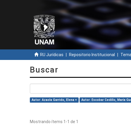
RU Jurídicas
Repositorio Institucional
Temas
Buscar
Autor: Azaola Garrido, Elena ×
Autor: Escobar Cedillo, María G
Mostrando ítems 1-1 de 1