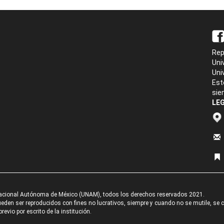
Rep
Uni
Uni
Est
sie
LEG
acional Autónoma de México (UNAM), todos los derechos reservados 2021.
den ser reproducidos con fines no lucrativos, siempre y cuando no se mutile, se cit
revio por escrito de la institución.