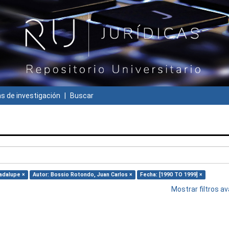
 de investigación
Buscar
uadalupe ×
Autor: Bossio Rotondo, Juan Carlos ×
Fecha: [1990 TO 1999] ×
Mostrar filtros 