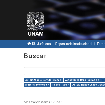
RU Jurídicas
Repositorio Institucional
Temas
Buscar
Autor: Azaola Garrido, Elena ×
Autor: Buen Unna, Carlos de ×
Materia: Menores ×
Fecha: 1996 ×
Autor: Blanes Casas, Joaqu
Mostrando ítems 1-1 de 1