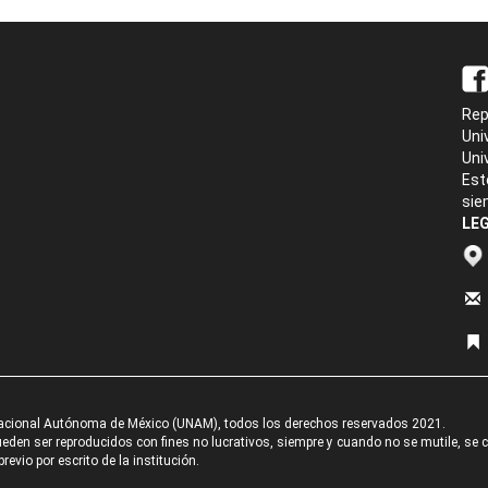
Rep
Uni
Uni
Est
sie
LEG
acional Autónoma de México (UNAM), todos los derechos reservados 2021.
den ser reproducidos con fines no lucrativos, siempre y cuando no se mutile, se cit
revio por escrito de la institución.