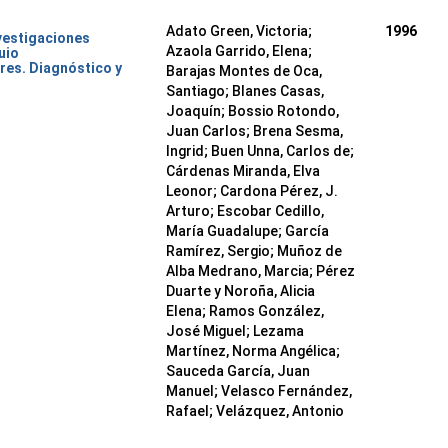
Adato Green, Victoria;
1996
nvestigaciones
Azaola Garrido, Elena;
uio
res. Diagnóstico y
Barajas Montes de Oca,
Santiago; Blanes Casas,
Joaquín; Bossio Rotondo,
Juan Carlos; Brena Sesma,
Ingrid; Buen Unna, Carlos de;
Cárdenas Miranda, Elva
Leonor; Cardona Pérez, J.
Arturo; Escobar Cedillo,
María Guadalupe; García
Ramírez, Sergio; Muñoz de
Alba Medrano, Marcia; Pérez
Duarte y Noroña, Alicia
Elena; Ramos González,
José Miguel; Lezama
Martínez, Norma Angélica;
Sauceda García, Juan
Manuel; Velasco Fernández,
Rafael; Velázquez, Antonio