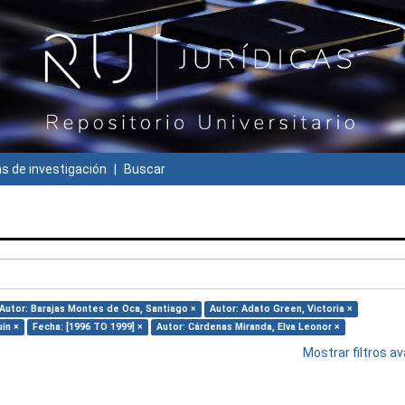
 de investigación
Buscar
Autor: Barajas Montes de Oca, Santiago ×
Autor: Adato Green, Victoria ×
ín ×
Fecha: [1996 TO 1999] ×
Autor: Cárdenas Miranda, Elva Leonor ×
Mostrar filtros 