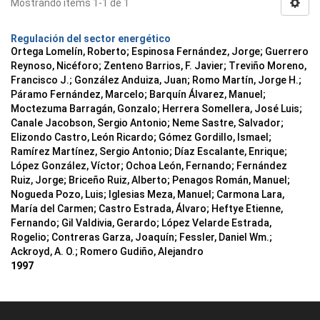
Mostrando ítems 1-1 de 1
Regulación del sector energético
Ortega Lomelín, Roberto; Espinosa Fernández, Jorge; Guerrero
Reynoso, Nicéforo; Zenteno Barrios, F. Javier; Treviño Moreno,
Francisco J.; González Anduiza, Juan; Romo Martín, Jorge H.;
Páramo Fernández, Marcelo; Barquín Álvarez, Manuel;
Moctezuma Barragán, Gonzalo; Herrera Somellera, José Luis;
Canale Jacobson, Sergio Antonio; Neme Sastre, Salvador;
Elizondo Castro, León Ricardo; Gómez Gordillo, Ismael;
Ramírez Martínez, Sergio Antonio; Díaz Escalante, Enrique;
López González, Víctor; Ochoa León, Fernando; Fernández
Ruiz, Jorge; Briceño Ruiz, Alberto; Penagos Román, Manuel;
Nogueda Pozo, Luis; Iglesias Meza, Manuel; Carmona Lara,
María del Carmen; Castro Estrada, Álvaro; Heftye Etienne,
Fernando; Gil Valdivia, Gerardo; López Velarde Estrada,
Rogelio; Contreras Garza, Joaquín; Fessler, Daniel Wm.;
Ackroyd, A. O.; Romero Gudiño, Alejandro
1997