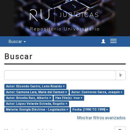
Buscar
Cambiar
navegac
Buscar
Ir
Autor: Elizondo Castro, León Ricardo ×
Autor: Carmona Lara, María del Carmen ×
Autor: Contreras Garza, Joaquín ×
Autor: Briceño Ruiz, Alberto ×
Has File(s): true ×
Autor: López Velarde Estrada, Rogelio ×
Materia: Energía Eléctrica - Legislación ×
Fecha: [1990 TO 1999] ×
Mostrar filtros avanzados