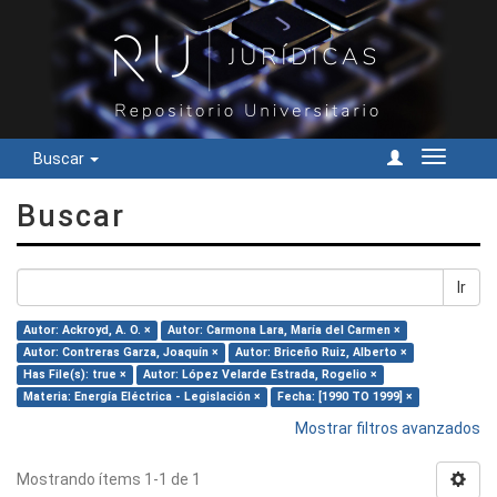
Buscar
Cambiar
navegac
Buscar
Ir
Autor: Ackroyd, A. O. ×
Autor: Carmona Lara, María del Carmen ×
Autor: Contreras Garza, Joaquín ×
Autor: Briceño Ruiz, Alberto ×
Has File(s): true ×
Autor: López Velarde Estrada, Rogelio ×
Materia: Energía Eléctrica - Legislación ×
Fecha: [1990 TO 1999] ×
Mostrar filtros avanzados
Mostrando ítems 1-1 de 1