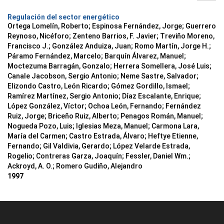
Regulación del sector energético
Ortega Lomelín, Roberto; Espinosa Fernández, Jorge; Guerrero
Reynoso, Nicéforo; Zenteno Barrios, F. Javier; Treviño Moreno,
Francisco J.; González Anduiza, Juan; Romo Martín, Jorge H.;
Páramo Fernández, Marcelo; Barquín Álvarez, Manuel;
Moctezuma Barragán, Gonzalo; Herrera Somellera, José Luis;
Canale Jacobson, Sergio Antonio; Neme Sastre, Salvador;
Elizondo Castro, León Ricardo; Gómez Gordillo, Ismael;
Ramírez Martínez, Sergio Antonio; Díaz Escalante, Enrique;
López González, Víctor; Ochoa León, Fernando; Fernández
Ruiz, Jorge; Briceño Ruiz, Alberto; Penagos Román, Manuel;
Nogueda Pozo, Luis; Iglesias Meza, Manuel; Carmona Lara,
María del Carmen; Castro Estrada, Álvaro; Heftye Etienne,
Fernando; Gil Valdivia, Gerardo; López Velarde Estrada,
Rogelio; Contreras Garza, Joaquín; Fessler, Daniel Wm.;
Ackroyd, A. O.; Romero Gudiño, Alejandro
1997