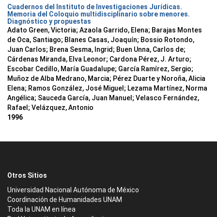
Cuadernos del Instituto de Investigaciones Jurídicas.
Memoria del Coloquio multidisciplinario sobre menores.
Diagnóstico y propuestas
Adato Green, Victoria; Azaola Garrido, Elena; Barajas Montes
de Oca, Santiago; Blanes Casas, Joaquín; Bossio Rotondo,
Juan Carlos; Brena Sesma, Ingrid; Buen Unna, Carlos de;
Cárdenas Miranda, Elva Leonor; Cardona Pérez, J. Arturo;
Escobar Cedillo, María Guadalupe; García Ramírez, Sergio;
Muñoz de Alba Medrano, Marcia; Pérez Duarte y Noroña, Alicia
Elena; Ramos González, José Miguel; Lezama Martínez, Norma
Angélica; Sauceda García, Juan Manuel; Velasco Fernández,
Rafael; Velázquez, Antonio
1996
Otros Sitios
Universidad Nacional Autónoma de México
Coordinación de Humanidades UNAM
Toda la UNAM en línea