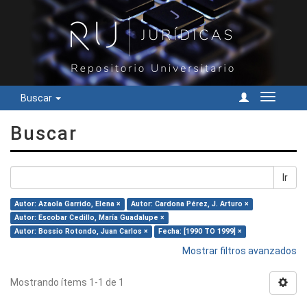
Buscar
Cambiar
navegac
Buscar
Ir
Autor: Azaola Garrido, Elena ×
Autor: Cardona Pérez, J. Arturo ×
Autor: Escobar Cedillo, María Guadalupe ×
Autor: Bossio Rotondo, Juan Carlos ×
Fecha: [1990 TO 1999] ×
Mostrar filtros avanzados
Mostrando ítems 1-1 de 1