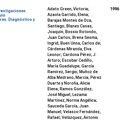
Adato Green, Victoria;
1996
nvestigaciones
Azaola Garrido, Elena;
uio
res. Diagnóstico y
Barajas Montes de Oca,
Santiago; Blanes Casas,
Joaquín; Bossio Rotondo,
Juan Carlos; Brena Sesma,
Ingrid; Buen Unna, Carlos de;
Cárdenas Miranda, Elva
Leonor; Cardona Pérez, J.
Arturo; Escobar Cedillo,
María Guadalupe; García
Ramírez, Sergio; Muñoz de
Alba Medrano, Marcia; Pérez
Duarte y Noroña, Alicia
Elena; Ramos González,
José Miguel; Lezama
Martínez, Norma Angélica;
Sauceda García, Juan
Manuel; Velasco Fernández,
Rafael; Velázquez, Antonio