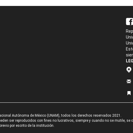
Rep
Uni
Uni
Est
sie
LEG
acional Autónoma de México (UNAM), todos los derechos reservados 2021.
den ser reproducidos con fines no lucrativos, siempre y cuando no se mutile, se cit
revio por escrito de la institución.