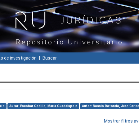
 de investigación
Buscar
e ×
Autor: Escobar Cedillo, María Guadalupe ×
Autor: Bossio Rotondo, Juan Carlo
Mostrar filtros 