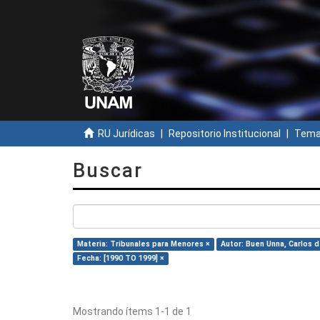
RU Jurídicas
Repositorio Institucional
Temas
Buscar
Materia: Tribunales para Menores ×
Autor: Buen Unna, Carlos d
Fecha: [1990 TO 1999] ×
Mostrando ítems 1-1 de 1