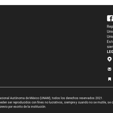
Rep
Uni
Uni
Est
sie
LEG
acional Autónoma de México (UNAM), todos los derechos reservados 2021.
den ser reproducidos con fines no lucrativos, siempre y cuando no se mutile, se cit
revio por escrito de la institución.