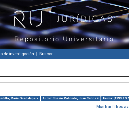
 de investigación
Buscar
edillo, María Guadalupe ×
Autor: Bossio Rotondo, Juan Carlos ×
Fecha: [1990 TO 
Mostrar filtros 