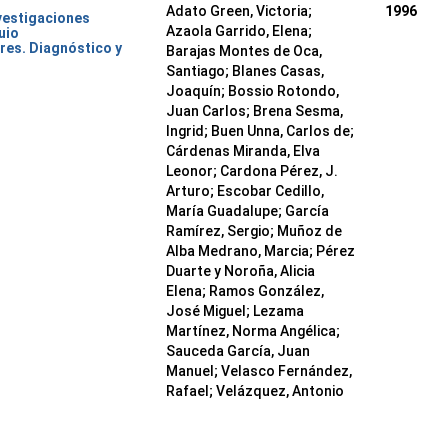
Adato Green, Victoria;
1996
nvestigaciones
Azaola Garrido, Elena;
uio
res. Diagnóstico y
Barajas Montes de Oca,
Santiago; Blanes Casas,
Joaquín; Bossio Rotondo,
Juan Carlos; Brena Sesma,
Ingrid; Buen Unna, Carlos de;
Cárdenas Miranda, Elva
Leonor; Cardona Pérez, J.
Arturo; Escobar Cedillo,
María Guadalupe; García
Ramírez, Sergio; Muñoz de
Alba Medrano, Marcia; Pérez
Duarte y Noroña, Alicia
Elena; Ramos González,
José Miguel; Lezama
Martínez, Norma Angélica;
Sauceda García, Juan
Manuel; Velasco Fernández,
Rafael; Velázquez, Antonio