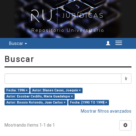
Buscar
Cambiar
navegac
Buscar
Ir
Fecha: 1996 ×
Autor: Blanes Casas, Joaquín ×
Autor: Escobar Cedillo, María Guadalupe ×
Autor: Bossio Rotondo, Juan Carlos ×
Fecha: [1990 TO 1999] ×
Mostrar filtros avanzados
Mostrando ítems 1-1 de 1