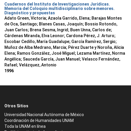
Cuadernos del Instituto de Investigaciones Jurídicas.
Memoria del Coloquio multidisciplinario sobre menores.
Diagnóstico y propuestas
Adato Green, Victoria; Azaola Garrido, Elena; Barajas Montes
de Oca, Santiago; Blanes Casas, Joaquín; Bossio Rotondo,
Juan Carlos; Brena Sesma, Ingrid; Buen Unna, Carlos de;
Cárdenas Miranda, Elva Leonor; Cardona Pérez, J. Arturo;
Escobar Cedillo, María Guadalupe; García Ramírez, Sergio;
Muñoz de Alba Medrano, Marcia; Pérez Duarte y Noroña, Alicia
Elena; Ramos González, José Miguel; Lezama Martínez, Norma
Angélica; Sauceda García, Juan Manuel; Velasco Fernández,
Rafael; Velázquez, Antonio
1996
Otros Sitios
Universidad Nacional Autónoma de México
Coordinación de Humanidades UNAM
Toda la UNAM en línea