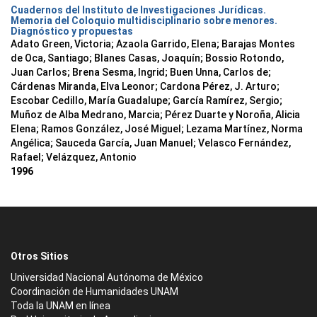
Cuadernos del Instituto de Investigaciones Jurídicas.
Memoria del Coloquio multidisciplinario sobre menores.
Diagnóstico y propuestas
Adato Green, Victoria; Azaola Garrido, Elena; Barajas Montes
de Oca, Santiago; Blanes Casas, Joaquín; Bossio Rotondo,
Juan Carlos; Brena Sesma, Ingrid; Buen Unna, Carlos de;
Cárdenas Miranda, Elva Leonor; Cardona Pérez, J. Arturo;
Escobar Cedillo, María Guadalupe; García Ramírez, Sergio;
Muñoz de Alba Medrano, Marcia; Pérez Duarte y Noroña, Alicia
Elena; Ramos González, José Miguel; Lezama Martínez, Norma
Angélica; Sauceda García, Juan Manuel; Velasco Fernández,
Rafael; Velázquez, Antonio
1996
Otros Sitios
Universidad Nacional Autónoma de México
Coordinación de Humanidades UNAM
Toda la UNAM en línea