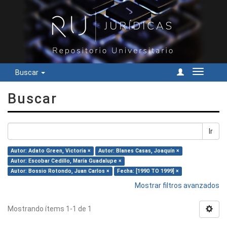
Buscar
Cambiar
navegac
Buscar
Ir
Autor: Adato Green, Victoria ×
Autor: Blanes Casas, Joaquín ×
Autor: Escobar Cedillo, María Guadalupe ×
Autor: Bossio Rotondo, Juan Carlos ×
Fecha: [1990 TO 1999] ×
Mostrar filtros avanzados
Mostrando ítems 1-1 de 1