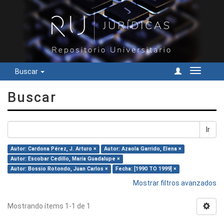
Buscar
Cambiar
navegac
Buscar
Ir
Autor: Cardona Pérez, J. Arturo ×
Autor: Azaola Garrido, Elena ×
Autor: Escobar Cedillo, María Guadalupe ×
Autor: Bossio Rotondo, Juan Carlos ×
Fecha: [1990 TO 1999] ×
Mostrar filtros avanzados
Mostrando ítems 1-1 de 1