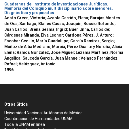
Cuadernos del Instituto de Investigaciones Jurídicas.
Memoria del Coloquio multidisciplinario sobre menores.
Diagnóstico y propuestas
Adato Green, Victoria; Azaola Garrido, Elena; Barajas Montes
de Oca, Santiago; Blanes Casas, Joaquín; Bossio Rotondo,
Juan Carlos; Brena Sesma, Ingrid; Buen Unna, Carlos de;
Cárdenas Miranda, Elva Leonor; Cardona Pérez, J. Arturo;
Escobar Cedillo, María Guadalupe; García Ramírez, Sergio;
Muñoz de Alba Medrano, Marcia; Pérez Duarte y Noroña, Alicia
Elena; Ramos González, José Miguel; Lezama Martínez, Norma
Angélica; Sauceda García, Juan Manuel; Velasco Fernández,
Rafael; Velázquez, Antonio
1996
Otros Sitios
Universidad Nacional Autónoma de México
Coordinación de Humanidades UNAM
Toda la UNAM en línea