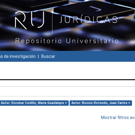
 de investigación
Buscar
Autor: Escobar Cedillo, María Guadalupe ×
Autor: Bossio Rotondo, Juan Carlos ×
Mostrar filtros 