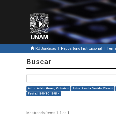
RU Jurídicas
Repositorio Institucional
Temas
Buscar
Autor: Adato Green, Victoria ×
Autor: Azaola Garrido, Elena ×
Fecha: [1990 TO 1999] ×
Mostrando ítems 1-1 de 1