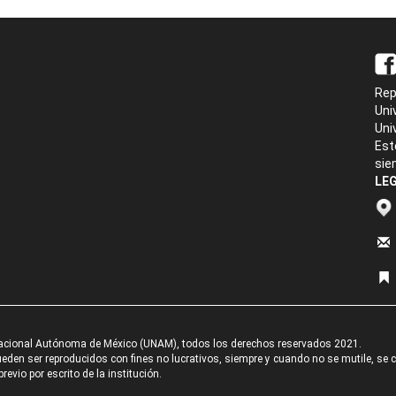
Rep
Uni
Uni
Est
sie
LEG
acional Autónoma de México (UNAM), todos los derechos reservados 2021.
den ser reproducidos con fines no lucrativos, siempre y cuando no se mutile, se cit
revio por escrito de la institución.