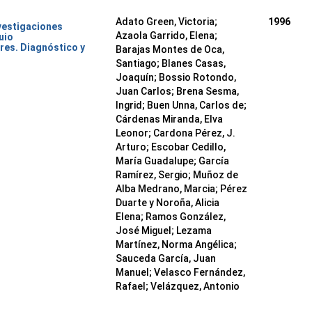
Adato Green, Victoria;
1996
nvestigaciones
Azaola Garrido, Elena;
uio
res. Diagnóstico y
Barajas Montes de Oca,
Santiago; Blanes Casas,
Joaquín; Bossio Rotondo,
Juan Carlos; Brena Sesma,
Ingrid; Buen Unna, Carlos de;
Cárdenas Miranda, Elva
Leonor; Cardona Pérez, J.
Arturo; Escobar Cedillo,
María Guadalupe; García
Ramírez, Sergio; Muñoz de
Alba Medrano, Marcia; Pérez
Duarte y Noroña, Alicia
Elena; Ramos González,
José Miguel; Lezama
Martínez, Norma Angélica;
Sauceda García, Juan
Manuel; Velasco Fernández,
Rafael; Velázquez, Antonio