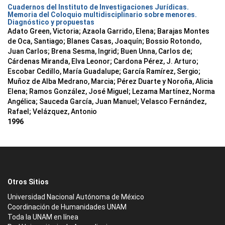
Cuadernos del Instituto de Investigaciones Jurídicas.
Memoria del Coloquio multidisciplinario sobre menores.
Diagnóstico y propuestas
Adato Green, Victoria; Azaola Garrido, Elena; Barajas Montes
de Oca, Santiago; Blanes Casas, Joaquín; Bossio Rotondo,
Juan Carlos; Brena Sesma, Ingrid; Buen Unna, Carlos de;
Cárdenas Miranda, Elva Leonor; Cardona Pérez, J. Arturo;
Escobar Cedillo, María Guadalupe; García Ramírez, Sergio;
Muñoz de Alba Medrano, Marcia; Pérez Duarte y Noroña, Alicia
Elena; Ramos González, José Miguel; Lezama Martínez, Norma
Angélica; Sauceda García, Juan Manuel; Velasco Fernández,
Rafael; Velázquez, Antonio
1996
Otros Sitios
Universidad Nacional Autónoma de México
Coordinación de Humanidades UNAM
Toda la UNAM en línea