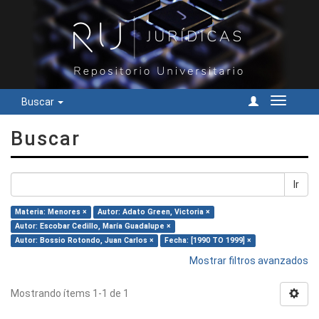
Buscar
Cambiar
navegac
Buscar
Ir
Materia: Menores ×
Autor: Adato Green, Victoria ×
Autor: Escobar Cedillo, María Guadalupe ×
Autor: Bossio Rotondo, Juan Carlos ×
Fecha: [1990 TO 1999] ×
Mostrar filtros avanzados
Mostrando ítems 1-1 de 1