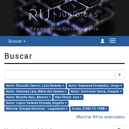
Buscar
Cambiar
navegac
Buscar
Ir
Autor: Elizondo Castro, León Ricardo ×
Autor: Espinosa Fernández, Jorge ×
Autor: Carmona Lara, María del Carmen ×
Autor: Contreras Garza, Joaquín ×
Autor: Briceño Ruiz, Alberto ×
Has File(s): true ×
Autor: López Velarde Estrada, Rogelio ×
Materia: Energía Eléctrica - Legislación ×
Fecha: [1990 TO 1999] ×
Mostrar filtros avanzados