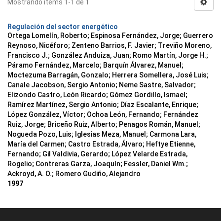
Mostrando ítems 1-1 de 1
Regulación del sector energético
Ortega Lomelín, Roberto; Espinosa Fernández, Jorge; Guerrero
Reynoso, Nicéforo; Zenteno Barrios, F. Javier; Treviño Moreno,
Francisco J.; González Anduiza, Juan; Romo Martín, Jorge H.;
Páramo Fernández, Marcelo; Barquín Álvarez, Manuel;
Moctezuma Barragán, Gonzalo; Herrera Somellera, José Luis;
Canale Jacobson, Sergio Antonio; Neme Sastre, Salvador;
Elizondo Castro, León Ricardo; Gómez Gordillo, Ismael;
Ramírez Martínez, Sergio Antonio; Díaz Escalante, Enrique;
López González, Víctor; Ochoa León, Fernando; Fernández
Ruiz, Jorge; Briceño Ruiz, Alberto; Penagos Román, Manuel;
Nogueda Pozo, Luis; Iglesias Meza, Manuel; Carmona Lara,
María del Carmen; Castro Estrada, Álvaro; Heftye Etienne,
Fernando; Gil Valdivia, Gerardo; López Velarde Estrada,
Rogelio; Contreras Garza, Joaquín; Fessler, Daniel Wm.;
Ackroyd, A. O.; Romero Gudiño, Alejandro
1997