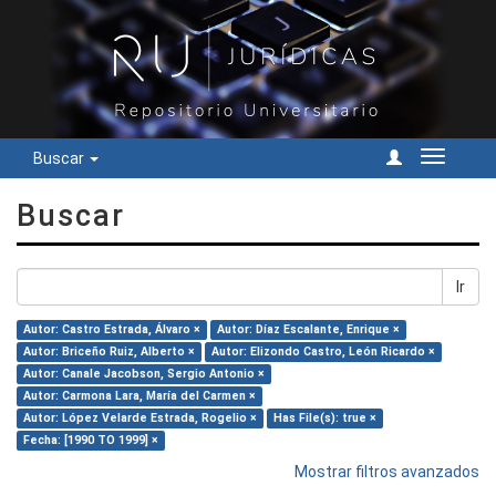
Buscar
Cambiar
navegac
Buscar
Ir
Autor: Castro Estrada, Álvaro ×
Autor: Díaz Escalante, Enrique ×
Autor: Briceño Ruiz, Alberto ×
Autor: Elizondo Castro, León Ricardo ×
Autor: Canale Jacobson, Sergio Antonio ×
Autor: Carmona Lara, María del Carmen ×
Autor: López Velarde Estrada, Rogelio ×
Has File(s): true ×
Fecha: [1990 TO 1999] ×
Mostrar filtros avanzados