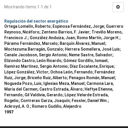
Mostrando ítems 1-1 de 1
Regulación del sector energético
Ortega Lomelín, Roberto; Espinosa Fernández, Jorge; Guerrero
Reynoso, Nicéforo; Zenteno Barrios, F. Javier; Treviño Moreno,
Francisco J.; González Anduiza, Juan; Romo Martín, Jorge H.;
Páramo Fernández, Marcelo; Barquín Álvarez, Manuel;
Moctezuma Barragán, Gonzalo; Herrera Somellera, José Luis;
Canale Jacobson, Sergio Antonio; Neme Sastre, Salvador;
Elizondo Castro, León Ricardo; Gómez Gordillo, Ismael;
Ramírez Martínez, Sergio Antonio; Díaz Escalante, Enrique;
López González, Víctor; Ochoa León, Fernando; Fernández
Ruiz, Jorge; Briceño Ruiz, Alberto; Penagos Román, Manuel;
Nogueda Pozo, Luis; Iglesias Meza, Manuel; Carmona Lara,
María del Carmen; Castro Estrada, Álvaro; Heftye Etienne,
Fernando; Gil Valdivia, Gerardo; López Velarde Estrada,
Rogelio; Contreras Garza, Joaquín; Fessler, Daniel Wm.;
Ackroyd, A. O.; Romero Gudiño, Alejandro
1997