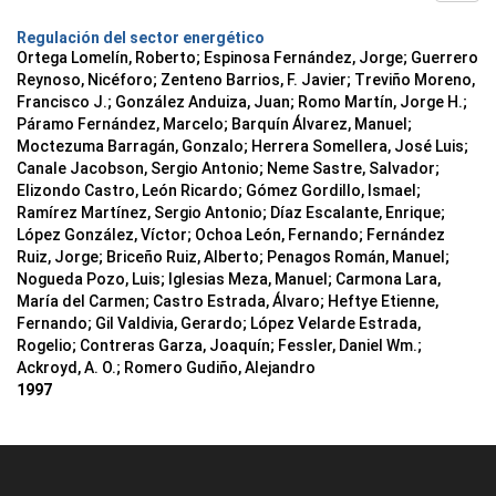
Regulación del sector energético
Ortega Lomelín, Roberto; Espinosa Fernández, Jorge; Guerrero
Reynoso, Nicéforo; Zenteno Barrios, F. Javier; Treviño Moreno,
Francisco J.; González Anduiza, Juan; Romo Martín, Jorge H.;
Páramo Fernández, Marcelo; Barquín Álvarez, Manuel;
Moctezuma Barragán, Gonzalo; Herrera Somellera, José Luis;
Canale Jacobson, Sergio Antonio; Neme Sastre, Salvador;
Elizondo Castro, León Ricardo; Gómez Gordillo, Ismael;
Ramírez Martínez, Sergio Antonio; Díaz Escalante, Enrique;
López González, Víctor; Ochoa León, Fernando; Fernández
Ruiz, Jorge; Briceño Ruiz, Alberto; Penagos Román, Manuel;
Nogueda Pozo, Luis; Iglesias Meza, Manuel; Carmona Lara,
María del Carmen; Castro Estrada, Álvaro; Heftye Etienne,
Fernando; Gil Valdivia, Gerardo; López Velarde Estrada,
Rogelio; Contreras Garza, Joaquín; Fessler, Daniel Wm.;
Ackroyd, A. O.; Romero Gudiño, Alejandro
1997