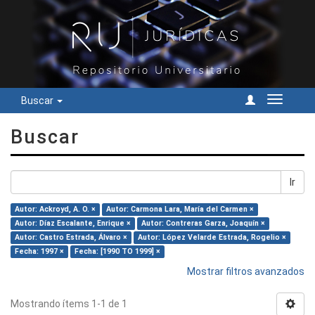
Buscar
Cambiar
navegac
Buscar
Ir
Autor: Ackroyd, A. O. ×
Autor: Carmona Lara, María del Carmen ×
Autor: Díaz Escalante, Enrique ×
Autor: Contreras Garza, Joaquín ×
Autor: Castro Estrada, Álvaro ×
Autor: López Velarde Estrada, Rogelio ×
Fecha: 1997 ×
Fecha: [1990 TO 1999] ×
Mostrar filtros avanzados
Mostrando ítems 1-1 de 1