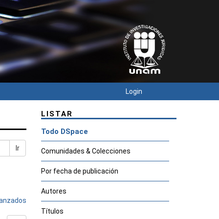
Login
LISTAR
Todo DSpace
Ir
Comunidades & Colecciones
Por fecha de publicación
Autores
avanzados
Títulos