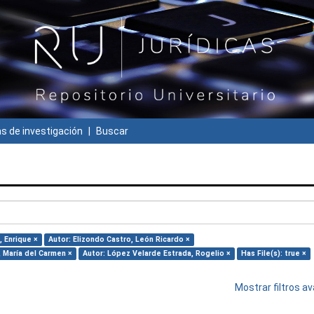
 de investigación
Buscar
, Enrique ×
Autor: Elizondo Castro, León Ricardo ×
, María del Carmen ×
Autor: López Velarde Estrada, Rogelio ×
Has File(s): true ×
Mostrar filtros 