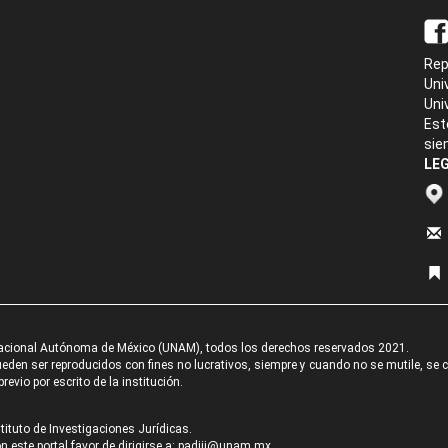
Rep
Uni
Uni
Est
sie
LEG
acional Autónoma de México (UNAM), todos los derechos reservados 2021.
den ser reproducidos con fines no lucrativos, siempre y cuando no se mutile, se cit
revio por escrito de la institución.
tituto de Investigaciones Jurídicas.
 este portal favor de dirigirse a:
padiij@unam.mx