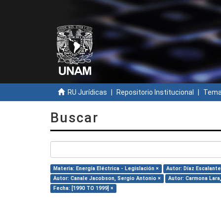
RU Jurídicas
Repositorio Institucional
Temas
Buscar
Materia: Energía Eléctrica - Legislación ×
Autor: Díaz Escalante
Autor: Canale Jacobson, Sergio Antonio ×
Autor: Carmona Lara
Fecha: [1990 TO 1999] ×