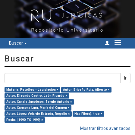
Buscar
Cambiar
navegac
Buscar
Ir
Materia: Petróleo - Legislación ×
Autor: Briceño Ruiz, Alberto ×
Autor: Elizondo Castro, León Ricardo ×
Autor: Canale Jacobson, Sergio Antonio ×
Autor: Carmona Lara, María del Carmen ×
Autor: López Velarde Estrada, Rogelio ×
Has File(s): true ×
Fecha: [1990 TO 1999] ×
Mostrar filtros avanzados