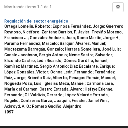
Mostrando ítems 1-1 de 1
Regulación del sector energético
Ortega Lomelín, Roberto; Espinosa Fernández, Jorge; Guerrero
Reynoso, Nicéforo; Zenteno Barrios, F. Javier; Treviño Moreno,
Francisco J.; González Anduiza, Juan; Romo Martín, Jorge H.;
Páramo Fernández, Marcelo; Barquín Álvarez, Manuel;
Moctezuma Barragán, Gonzalo; Herrera Somellera, José Luis;
Canale Jacobson, Sergio Antonio; Neme Sastre, Salvador;
Elizondo Castro, León Ricardo; Gómez Gordillo, Ismael;
Ramírez Martínez, Sergio Antonio; Díaz Escalante, Enrique;
López González, Víctor; Ochoa León, Fernando; Fernández
Ruiz, Jorge; Briceño Ruiz, Alberto; Penagos Román, Manuel;
Nogueda Pozo, Luis; Iglesias Meza, Manuel; Carmona Lara,
María del Carmen; Castro Estrada, Álvaro; Heftye Etienne,
Fernando; Gil Valdivia, Gerardo; López Velarde Estrada,
Rogelio; Contreras Garza, Joaquín; Fessler, Daniel Wm.;
Ackroyd, A. O.; Romero Gudiño, Alejandro
1997