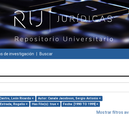
 de investigación
Buscar
 Castro, León Ricardo ×
Autor: Canale Jacobson, Sergio Antonio ×
Estrada, Rogelio ×
Has File(s): true ×
Fecha: [1990 TO 1999] ×
Mostrar filtros 