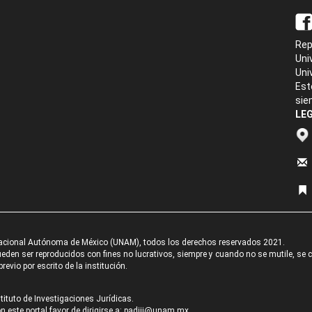
Rep
Uni
Uni
Est
sie
LEG
acional Autónoma de México (UNAM), todos los derechos reservados 2021.
den ser reproducidos con fines no lucrativos, siempre y cuando no se mutile, se cit
revio por escrito de la institución.
tituto de Investigaciones Jurídicas.
 este portal favor de dirigirse a:
padiij@unam.mx