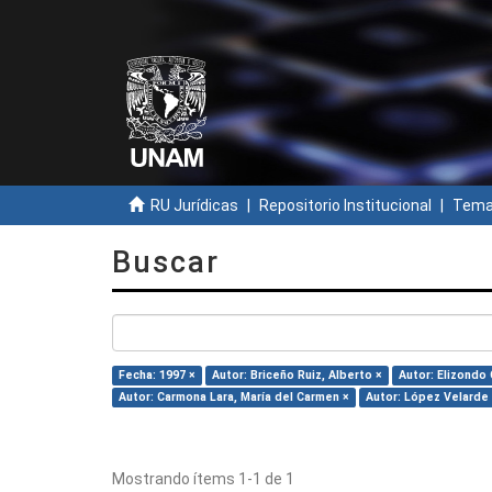
RU Jurídicas
Repositorio Institucional
Temas
Buscar
Fecha: 1997 ×
Autor: Briceño Ruiz, Alberto ×
Autor: Elizondo
Autor: Carmona Lara, María del Carmen ×
Autor: López Velarde 
Mostrando ítems 1-1 de 1