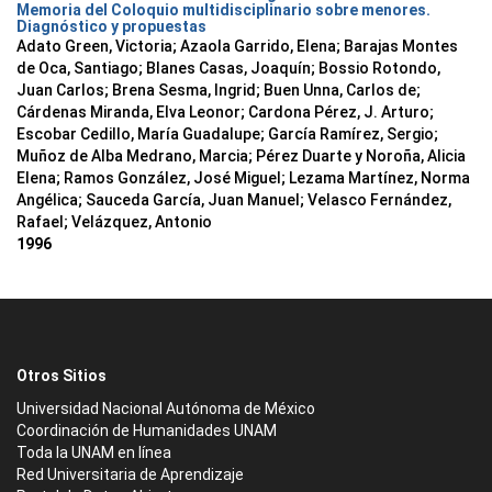
Memoria del Coloquio multidisciplinario sobre menores.
Diagnóstico y propuestas
Adato Green, Victoria; Azaola Garrido, Elena; Barajas Montes
de Oca, Santiago; Blanes Casas, Joaquín; Bossio Rotondo,
Juan Carlos; Brena Sesma, Ingrid; Buen Unna, Carlos de;
Cárdenas Miranda, Elva Leonor; Cardona Pérez, J. Arturo;
Escobar Cedillo, María Guadalupe; García Ramírez, Sergio;
Muñoz de Alba Medrano, Marcia; Pérez Duarte y Noroña, Alicia
Elena; Ramos González, José Miguel; Lezama Martínez, Norma
Angélica; Sauceda García, Juan Manuel; Velasco Fernández,
Rafael; Velázquez, Antonio
1996
Otros Sitios
Universidad Nacional Autónoma de México
Coordinación de Humanidades UNAM
Toda la UNAM en línea
Red Universitaria de Aprendizaje