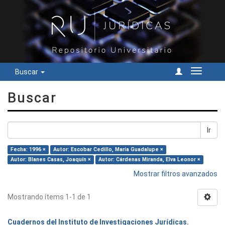
Buscar
Cambiar
navegac
Buscar
Ir
Fecha: 1996 ×
Autor: Escobar Cedillo, María Guadalupe ×
Autor: Blanes Casas, Joaquín ×
Autor: Cárdenas Miranda, Elva Leonor ×
Mostrar filtros avanzados
Mostrando ítems 1-1 de 1
Cuadernos del Instituto de Investigaciones Jurídicas.