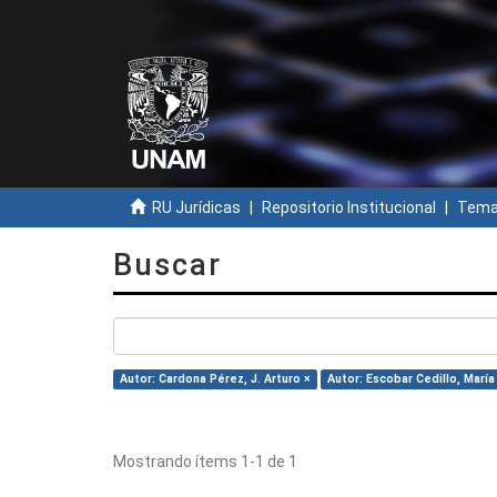
RU Jurídicas
Repositorio Institucional
Temas
Buscar
Autor: Cardona Pérez, J. Arturo ×
Autor: Escobar Cedillo, Marí
Mostrando ítems 1-1 de 1