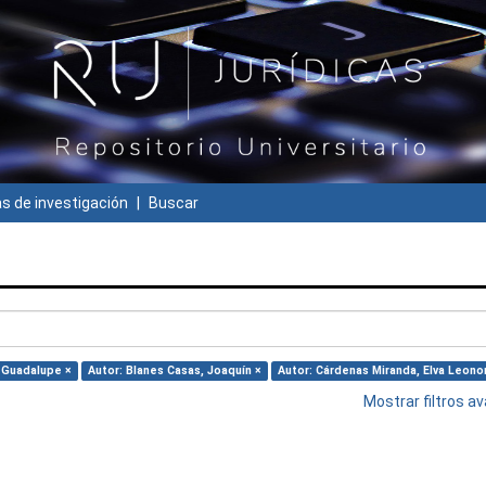
 de investigación
Buscar
a Guadalupe ×
Autor: Blanes Casas, Joaquín ×
Autor: Cárdenas Miranda, Elva Leono
Mostrar filtros 