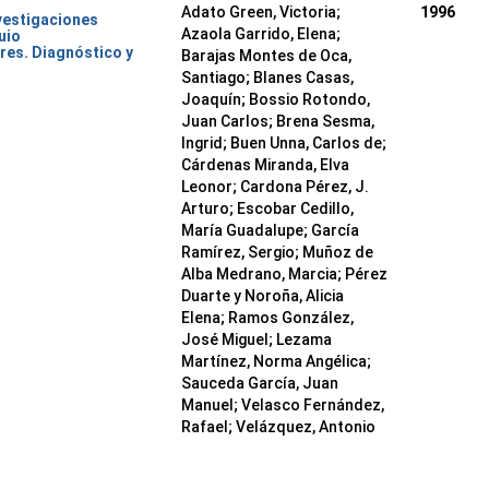
Adato Green, Victoria;
1996
nvestigaciones
Azaola Garrido, Elena;
uio
res. Diagnóstico y
Barajas Montes de Oca,
Santiago; Blanes Casas,
Joaquín; Bossio Rotondo,
Juan Carlos; Brena Sesma,
Ingrid; Buen Unna, Carlos de;
Cárdenas Miranda, Elva
Leonor; Cardona Pérez, J.
Arturo; Escobar Cedillo,
María Guadalupe; García
Ramírez, Sergio; Muñoz de
Alba Medrano, Marcia; Pérez
Duarte y Noroña, Alicia
Elena; Ramos González,
José Miguel; Lezama
Martínez, Norma Angélica;
Sauceda García, Juan
Manuel; Velasco Fernández,
Rafael; Velázquez, Antonio