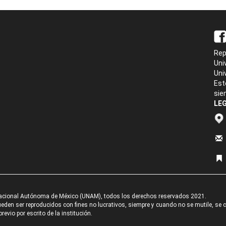
Rep
Uni
Uni
Est
sie
LEG
acional Autónoma de México (UNAM), todos los derechos reservados 2021.
den ser reproducidos con fines no lucrativos, siempre y cuando no se mutile, se cit
revio por escrito de la institución.