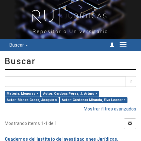
Buscar
Cambiar
navegac
Buscar
Ir
Materia: Menores ×
Autor: Cardona Pérez, J. Arturo ×
Autor: Blanes Casas, Joaquín ×
Autor: Cárdenas Miranda, Elva Leonor ×
Mostrar filtros avanzados
Mostrando ítems 1-1 de 1
Cuadernos del Instituto de Investigaciones Jurídicas.