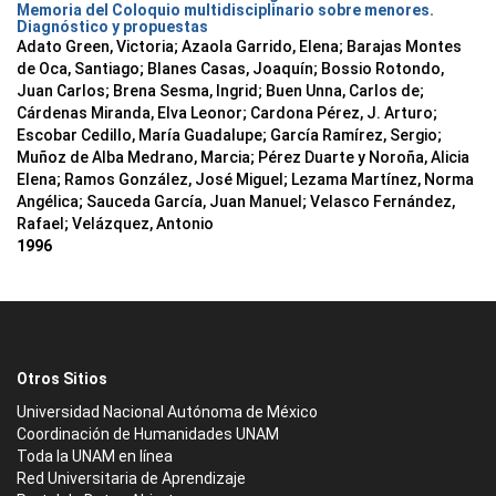
Memoria del Coloquio multidisciplinario sobre menores.
Diagnóstico y propuestas
Adato Green, Victoria; Azaola Garrido, Elena; Barajas Montes
de Oca, Santiago; Blanes Casas, Joaquín; Bossio Rotondo,
Juan Carlos; Brena Sesma, Ingrid; Buen Unna, Carlos de;
Cárdenas Miranda, Elva Leonor; Cardona Pérez, J. Arturo;
Escobar Cedillo, María Guadalupe; García Ramírez, Sergio;
Muñoz de Alba Medrano, Marcia; Pérez Duarte y Noroña, Alicia
Elena; Ramos González, José Miguel; Lezama Martínez, Norma
Angélica; Sauceda García, Juan Manuel; Velasco Fernández,
Rafael; Velázquez, Antonio
1996
Otros Sitios
Universidad Nacional Autónoma de México
Coordinación de Humanidades UNAM
Toda la UNAM en línea
Red Universitaria de Aprendizaje