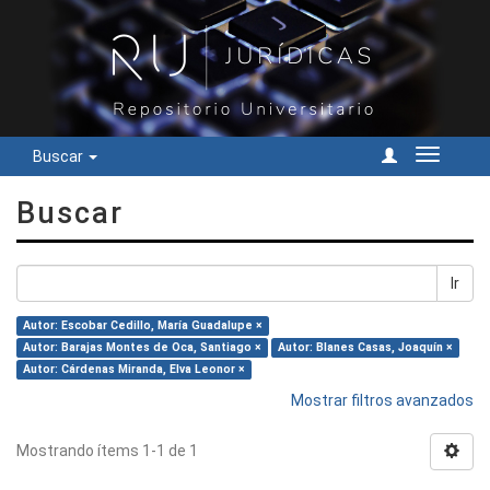
Buscar
Cambiar
navegac
Buscar
Ir
Autor: Escobar Cedillo, María Guadalupe ×
Autor: Barajas Montes de Oca, Santiago ×
Autor: Blanes Casas, Joaquín ×
Autor: Cárdenas Miranda, Elva Leonor ×
Mostrar filtros avanzados
Mostrando ítems 1-1 de 1