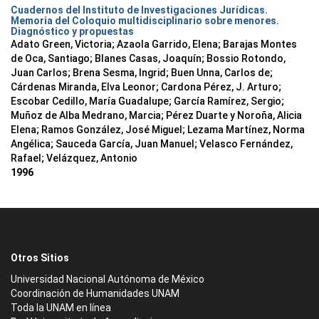
Cuadernos del Instituto de Investigaciones Jurídicas.
Memoria del Coloquio multidisciplinario sobre menores.
Diagnóstico y propuestas
Adato Green, Victoria; Azaola Garrido, Elena; Barajas Montes
de Oca, Santiago; Blanes Casas, Joaquín; Bossio Rotondo,
Juan Carlos; Brena Sesma, Ingrid; Buen Unna, Carlos de;
Cárdenas Miranda, Elva Leonor; Cardona Pérez, J. Arturo;
Escobar Cedillo, María Guadalupe; García Ramírez, Sergio;
Muñoz de Alba Medrano, Marcia; Pérez Duarte y Noroña, Alicia
Elena; Ramos González, José Miguel; Lezama Martínez, Norma
Angélica; Sauceda García, Juan Manuel; Velasco Fernández,
Rafael; Velázquez, Antonio
1996
Otros Sitios
Universidad Nacional Autónoma de México
Coordinación de Humanidades UNAM
Toda la UNAM en línea