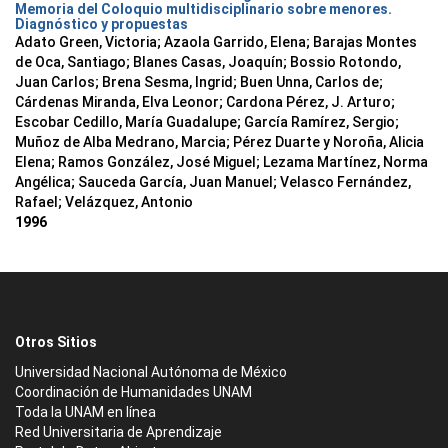
Memoria del Coloquio multidisciplinario sobre menores.
Diagnóstico y propuestas
Adato Green, Victoria; Azaola Garrido, Elena; Barajas Montes
de Oca, Santiago; Blanes Casas, Joaquín; Bossio Rotondo,
Juan Carlos; Brena Sesma, Ingrid; Buen Unna, Carlos de;
Cárdenas Miranda, Elva Leonor; Cardona Pérez, J. Arturo;
Escobar Cedillo, María Guadalupe; García Ramírez, Sergio;
Muñoz de Alba Medrano, Marcia; Pérez Duarte y Noroña, Alicia
Elena; Ramos González, José Miguel; Lezama Martínez, Norma
Angélica; Sauceda García, Juan Manuel; Velasco Fernández,
Rafael; Velázquez, Antonio
1996
Otros Sitios
Universidad Nacional Autónoma de México
Coordinación de Humanidades UNAM
Toda la UNAM en línea
Red Universitaria de Aprendizaje