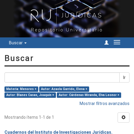
Buscar
Cambiar
navegac
Buscar
Ir
Materia: Menores ×
Autor: Azaola Garrido, Elena ×
Autor: Blanes Casas, Joaquín ×
Autor: Cárdenas Miranda, Elva Leonor ×
Mostrar filtros avanzados
Mostrando ítems 1-1 de 1
Cuadernos del Instituto de Investigaciones Jurídicas.