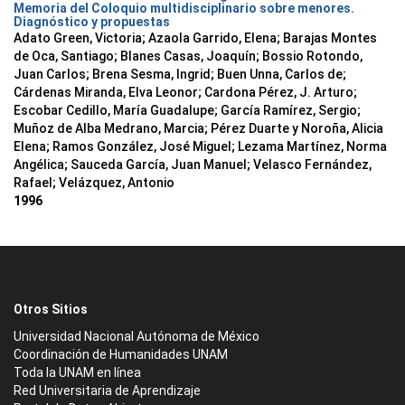
Memoria del Coloquio multidisciplinario sobre menores.
Diagnóstico y propuestas
Adato Green, Victoria; Azaola Garrido, Elena; Barajas Montes
de Oca, Santiago; Blanes Casas, Joaquín; Bossio Rotondo,
Juan Carlos; Brena Sesma, Ingrid; Buen Unna, Carlos de;
Cárdenas Miranda, Elva Leonor; Cardona Pérez, J. Arturo;
Escobar Cedillo, María Guadalupe; García Ramírez, Sergio;
Muñoz de Alba Medrano, Marcia; Pérez Duarte y Noroña, Alicia
Elena; Ramos González, José Miguel; Lezama Martínez, Norma
Angélica; Sauceda García, Juan Manuel; Velasco Fernández,
Rafael; Velázquez, Antonio
1996
Otros Sitios
Universidad Nacional Autónoma de México
Coordinación de Humanidades UNAM
Toda la UNAM en línea
Red Universitaria de Aprendizaje