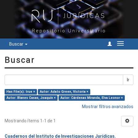
Buscar
Cambiar
navegac
Buscar
Ir
Has File(s): true ×
Autor: Adato Green, Victoria ×
Autor: Blanes Casas, Joaquín ×
Autor: Cárdenas Miranda, Elva Leonor ×
Mostrar filtros avanzados
Mostrando ítems 1-1 de 1
Cuadernos del Instituto de Investigaciones Jurídicas.