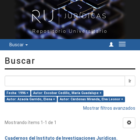
Buscar
Cambiar
navegac
Buscar
Ir
Fecha: 1996 ×
Autor: Escobar Cedillo, María Guadalupe ×
Autor: Azaola Garrido, Elena ×
Autor: Cárdenas Miranda, Elva Leonor ×
Mostrar filtros avanzados
Mostrando ítems 1-1 de 1
Cuadernos del Instituto de Investigaciones Jurídicas.