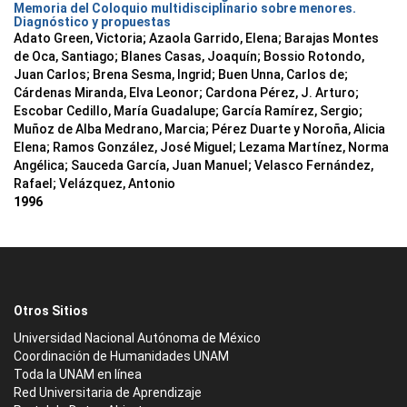
Memoria del Coloquio multidisciplinario sobre menores.
Diagnóstico y propuestas
Adato Green, Victoria; Azaola Garrido, Elena; Barajas Montes
de Oca, Santiago; Blanes Casas, Joaquín; Bossio Rotondo,
Juan Carlos; Brena Sesma, Ingrid; Buen Unna, Carlos de;
Cárdenas Miranda, Elva Leonor; Cardona Pérez, J. Arturo;
Escobar Cedillo, María Guadalupe; García Ramírez, Sergio;
Muñoz de Alba Medrano, Marcia; Pérez Duarte y Noroña, Alicia
Elena; Ramos González, José Miguel; Lezama Martínez, Norma
Angélica; Sauceda García, Juan Manuel; Velasco Fernández,
Rafael; Velázquez, Antonio
1996
Otros Sitios
Universidad Nacional Autónoma de México
Coordinación de Humanidades UNAM
Toda la UNAM en línea
Red Universitaria de Aprendizaje