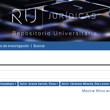
 de investigación
Buscar
a Guadalupe ×
Autor: Azaola Garrido, Elena ×
Autor: Cárdenas Miranda, Elva Leonor
Mostrar filtros 