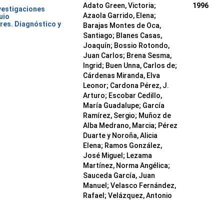
Adato Green, Victoria;
1996
nvestigaciones
Azaola Garrido, Elena;
uio
res. Diagnóstico y
Barajas Montes de Oca,
Santiago; Blanes Casas,
Joaquín; Bossio Rotondo,
Juan Carlos; Brena Sesma,
Ingrid; Buen Unna, Carlos de;
Cárdenas Miranda, Elva
Leonor; Cardona Pérez, J.
Arturo; Escobar Cedillo,
María Guadalupe; García
Ramírez, Sergio; Muñoz de
Alba Medrano, Marcia; Pérez
Duarte y Noroña, Alicia
Elena; Ramos González,
José Miguel; Lezama
Martínez, Norma Angélica;
Sauceda García, Juan
Manuel; Velasco Fernández,
Rafael; Velázquez, Antonio