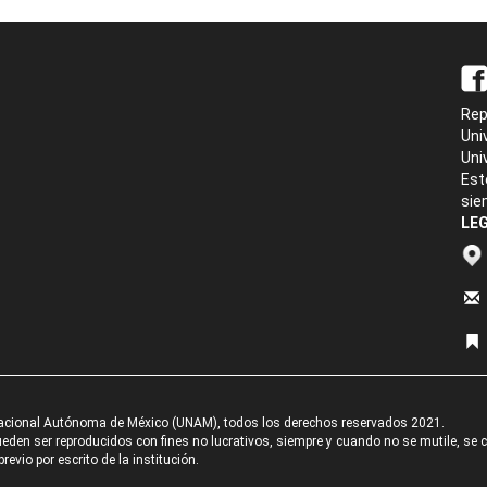
Rep
Uni
Uni
Est
sie
LEG
acional Autónoma de México (UNAM), todos los derechos reservados 2021.
den ser reproducidos con fines no lucrativos, siempre y cuando no se mutile, se cit
revio por escrito de la institución.