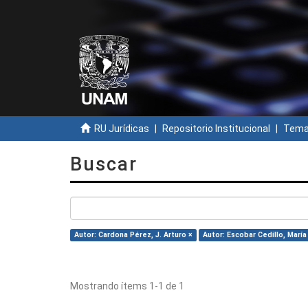
RU Jurídicas
Repositorio Institucional
Temas
Buscar
Autor: Cardona Pérez, J. Arturo ×
Autor: Escobar Cedillo, Marí
Mostrando ítems 1-1 de 1