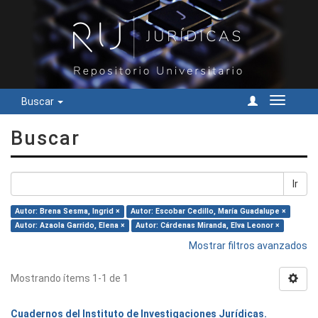
Buscar
Cambiar
navegac
Buscar
Ir
Autor: Brena Sesma, Ingrid ×
Autor: Escobar Cedillo, María Guadalupe ×
Autor: Azaola Garrido, Elena ×
Autor: Cárdenas Miranda, Elva Leonor ×
Mostrar filtros avanzados
Mostrando ítems 1-1 de 1
Cuadernos del Instituto de Investigaciones Jurídicas.