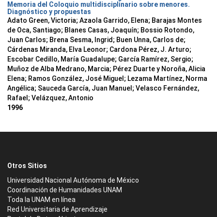
Memoria del Coloquio multidisciplinario sobre menores.
Diagnóstico y propuestas
Adato Green, Victoria; Azaola Garrido, Elena; Barajas Montes
de Oca, Santiago; Blanes Casas, Joaquín; Bossio Rotondo,
Juan Carlos; Brena Sesma, Ingrid; Buen Unna, Carlos de;
Cárdenas Miranda, Elva Leonor; Cardona Pérez, J. Arturo;
Escobar Cedillo, María Guadalupe; García Ramírez, Sergio;
Muñoz de Alba Medrano, Marcia; Pérez Duarte y Noroña, Alicia
Elena; Ramos González, José Miguel; Lezama Martínez, Norma
Angélica; Sauceda García, Juan Manuel; Velasco Fernández,
Rafael; Velázquez, Antonio
1996
Otros Sitios
Universidad Nacional Autónoma de México
Coordinación de Humanidades UNAM
Toda la UNAM en línea
Red Universitaria de Aprendizaje