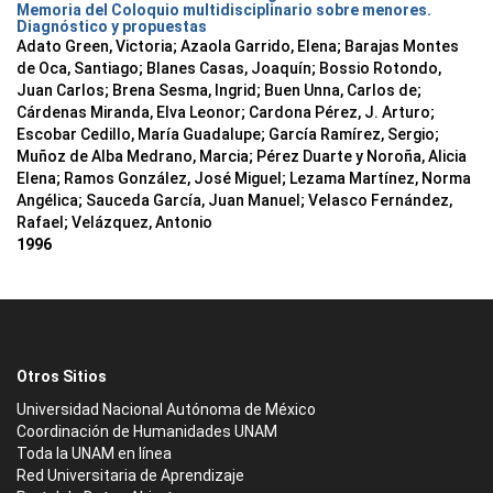
Memoria del Coloquio multidisciplinario sobre menores.
Diagnóstico y propuestas
Adato Green, Victoria; Azaola Garrido, Elena; Barajas Montes
de Oca, Santiago; Blanes Casas, Joaquín; Bossio Rotondo,
Juan Carlos; Brena Sesma, Ingrid; Buen Unna, Carlos de;
Cárdenas Miranda, Elva Leonor; Cardona Pérez, J. Arturo;
Escobar Cedillo, María Guadalupe; García Ramírez, Sergio;
Muñoz de Alba Medrano, Marcia; Pérez Duarte y Noroña, Alicia
Elena; Ramos González, José Miguel; Lezama Martínez, Norma
Angélica; Sauceda García, Juan Manuel; Velasco Fernández,
Rafael; Velázquez, Antonio
1996
Otros Sitios
Universidad Nacional Autónoma de México
Coordinación de Humanidades UNAM
Toda la UNAM en línea
Red Universitaria de Aprendizaje