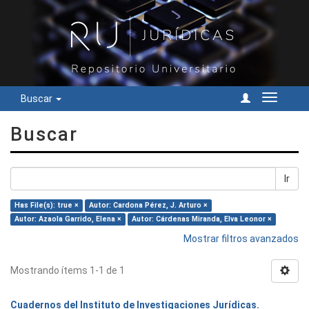
Buscar
Cambiar
navegac
Buscar
Ir
Has File(s): true ×
Autor: Cardona Pérez, J. Arturo ×
Autor: Azaola Garrido, Elena ×
Autor: Cárdenas Miranda, Elva Leonor ×
Mostrar filtros avanzados
Mostrando ítems 1-1 de 1
Cuadernos del Instituto de Investigaciones Jurídicas.