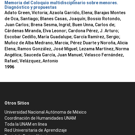
Memoria del Coloquio multidisciplinario sobre menores.
Diagnóstico y propuestas
Adato Green, Victoria; Azaola Garrido, Elena; Barajas Montes
de Oca, Santiago; Blanes Casas, Joaquín; Bossio Rotondo,
Juan Carlos; Brena Sesma, Ingrid; Buen Unna, Carlos de;
Cárdenas Miranda, Elva Leonor; Cardona Pérez, J. Arturo;
Escobar Cedillo, María Guadalupe; García Ramírez, Sergio;
Muñoz de Alba Medrano, Marcia; Pérez Duarte y Noroña, Alicia
Elena; Ramos González, José Miguel; Lezama Martínez, Norma
Angélica; Sauceda García, Juan Manuel; Velasco Fernández,
Rafael; Velázquez, Antonio
1996
Otros Sitios
Universidad Nacional Autónoma de México
Coordinación de Humanidades UNAM
Toda la UNAM en línea
Red Universitaria de Aprendizaje