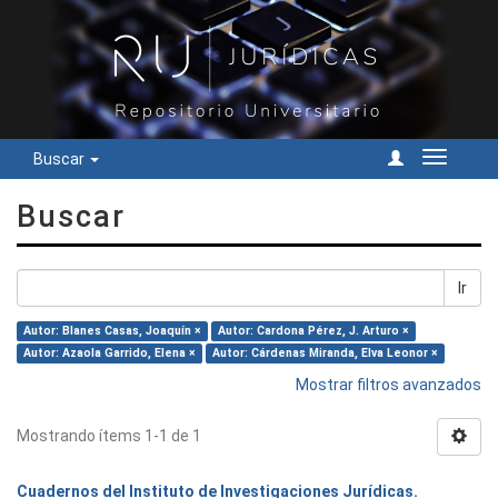
Buscar
Cambiar
navegac
Buscar
Ir
Autor: Blanes Casas, Joaquín ×
Autor: Cardona Pérez, J. Arturo ×
Autor: Azaola Garrido, Elena ×
Autor: Cárdenas Miranda, Elva Leonor ×
Mostrar filtros avanzados
Mostrando ítems 1-1 de 1
Cuadernos del Instituto de Investigaciones Jurídicas.