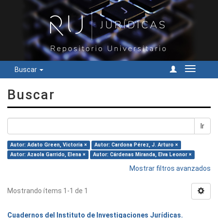
Buscar
Cambiar
navegac
Buscar
Ir
Autor: Adato Green, Victoria ×
Autor: Cardona Pérez, J. Arturo ×
Autor: Azaola Garrido, Elena ×
Autor: Cárdenas Miranda, Elva Leonor ×
Mostrar filtros avanzados
Mostrando ítems 1-1 de 1
Cuadernos del Instituto de Investigaciones Jurídicas.