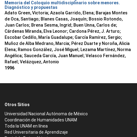
Memoria del Coloquio multidisciplinario sobre menores.
Diagnóstico y propuestas
Adato Green, Victoria; Azaola Garrido, Elena; Barajas Montes
de Oca, Santiago; Blanes Casas, Joaquín; Bossio Rotondo,
Juan Carlos; Brena Sesma, Ingrid; Buen Unna, Carlos de;
Cárdenas Miranda, Elva Leonor; Cardona Pérez, J. Arturo;
Escobar Cedillo, María Guadalupe; García Ramírez, Sergio;
Muñoz de Alba Medrano, Marcia; Pérez Duarte y Noroña, Alicia
Elena; Ramos González, José Miguel; Lezama Martínez, Norma
Angélica; Sauceda García, Juan Manuel; Velasco Fernández,
Rafael; Velázquez, Antonio
1996
Otros Sitios
Universidad Nacional Autónoma de México
Coordinación de Humanidades UNAM
Toda la UNAM en línea
Red Universitaria de Aprendizaje