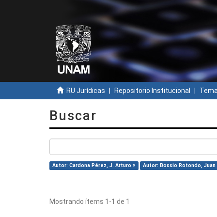
RU Jurídicas
Repositorio Institucional
Temas
Buscar
Autor: Cardona Pérez, J. Arturo ×
Autor: Bossio Rotondo, Juan 
Mostrando ítems 1-1 de 1