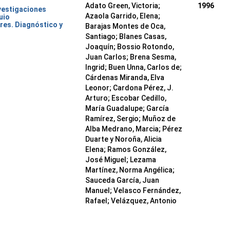
Adato Green, Victoria;
1996
nvestigaciones
Azaola Garrido, Elena;
uio
res. Diagnóstico y
Barajas Montes de Oca,
Santiago; Blanes Casas,
Joaquín; Bossio Rotondo,
Juan Carlos; Brena Sesma,
Ingrid; Buen Unna, Carlos de;
Cárdenas Miranda, Elva
Leonor; Cardona Pérez, J.
Arturo; Escobar Cedillo,
María Guadalupe; García
Ramírez, Sergio; Muñoz de
Alba Medrano, Marcia; Pérez
Duarte y Noroña, Alicia
Elena; Ramos González,
José Miguel; Lezama
Martínez, Norma Angélica;
Sauceda García, Juan
Manuel; Velasco Fernández,
Rafael; Velázquez, Antonio