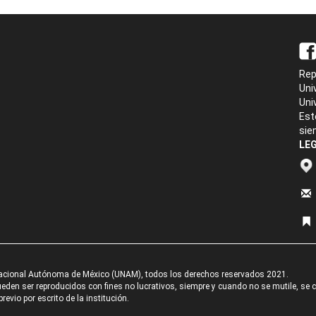
Rep
Uni
Uni
Est
sie
LEG
acional Autónoma de México (UNAM), todos los derechos reservados 2021.
den ser reproducidos con fines no lucrativos, siempre y cuando no se mutile, se cit
revio por escrito de la institución.