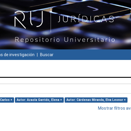
 de investigación
Buscar
Carlos ×
Autor: Azaola Garrido, Elena ×
Autor: Cárdenas Miranda, Elva Leonor ×
Mostrar filtros 