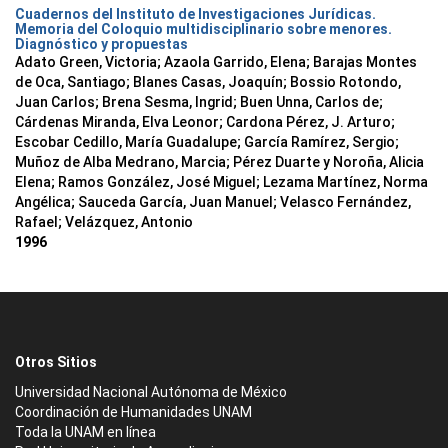
Cuadernos del Instituto de Investigaciones Jurídicas.
Memoria del Coloquio multidisciplinario sobre menores.
Diagnóstico y propuestas
Adato Green, Victoria; Azaola Garrido, Elena; Barajas Montes
de Oca, Santiago; Blanes Casas, Joaquín; Bossio Rotondo,
Juan Carlos; Brena Sesma, Ingrid; Buen Unna, Carlos de;
Cárdenas Miranda, Elva Leonor; Cardona Pérez, J. Arturo;
Escobar Cedillo, María Guadalupe; García Ramírez, Sergio;
Muñoz de Alba Medrano, Marcia; Pérez Duarte y Noroña, Alicia
Elena; Ramos González, José Miguel; Lezama Martínez, Norma
Angélica; Sauceda García, Juan Manuel; Velasco Fernández,
Rafael; Velázquez, Antonio
1996
Otros Sitios
Universidad Nacional Autónoma de México
Coordinación de Humanidades UNAM
Toda la UNAM en línea