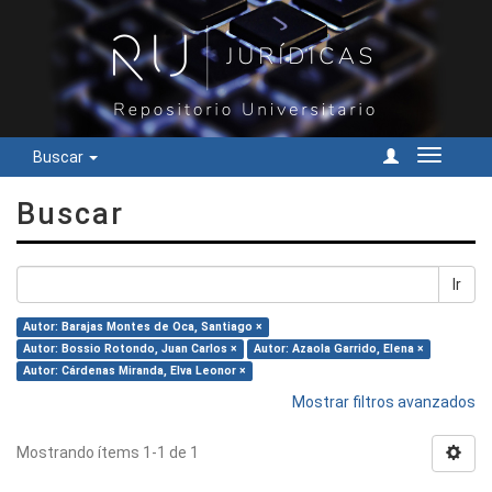
Buscar
Cambiar
navegac
Buscar
Ir
Autor: Barajas Montes de Oca, Santiago ×
Autor: Bossio Rotondo, Juan Carlos ×
Autor: Azaola Garrido, Elena ×
Autor: Cárdenas Miranda, Elva Leonor ×
Mostrar filtros avanzados
Mostrando ítems 1-1 de 1