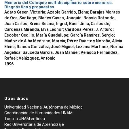
Memoria del Coloquio multidisciplinario sobre menores.
Diagnóstico y propuestas
Adato Green, Victoria; Azaola Garrido, Elena; Barajas Montes
de Oca, Santiago; Blanes Casas, Joaquín; Bossio Rotondo,
Juan Carlos; Brena Sesma, Ingrid; Buen Unna, Carlos de;
Cárdenas Miranda, Elva Leonor; Cardona Pérez, J. Arturo;
Escobar Cedillo, María Guadalupe; García Ramírez, Sergio;
Muñoz de Alba Medrano, Marcia; Pérez Duarte y Noroña, Alicia
Elena; Ramos González, José Miguel; Lezama Martínez, Norma
Angélica; Sauceda García, Juan Manuel; Velasco Fernández,
Rafael; Velázquez, Antonio
1996
Otros Sitios
Universidad Nacional Autónoma de México
Coordinación de Humanidades UNAM
Toda la UNAM en línea
Red Universitaria de Aprendizaje