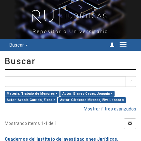
Buscar
Cambiar
navegac
Buscar
Ir
Materia: Trabajo de Menores ×
Autor: Blanes Casas, Joaquín ×
Autor: Azaola Garrido, Elena ×
Autor: Cárdenas Miranda, Elva Leonor ×
Mostrar filtros avanzados
Mostrando ítems 1-1 de 1
Cuadernos del Instituto de Investigaciones Jurídicas.