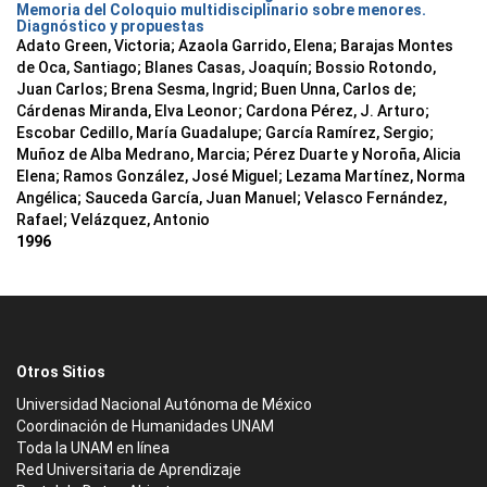
Memoria del Coloquio multidisciplinario sobre menores.
Diagnóstico y propuestas
Adato Green, Victoria; Azaola Garrido, Elena; Barajas Montes
de Oca, Santiago; Blanes Casas, Joaquín; Bossio Rotondo,
Juan Carlos; Brena Sesma, Ingrid; Buen Unna, Carlos de;
Cárdenas Miranda, Elva Leonor; Cardona Pérez, J. Arturo;
Escobar Cedillo, María Guadalupe; García Ramírez, Sergio;
Muñoz de Alba Medrano, Marcia; Pérez Duarte y Noroña, Alicia
Elena; Ramos González, José Miguel; Lezama Martínez, Norma
Angélica; Sauceda García, Juan Manuel; Velasco Fernández,
Rafael; Velázquez, Antonio
1996
Otros Sitios
Universidad Nacional Autónoma de México
Coordinación de Humanidades UNAM
Toda la UNAM en línea
Red Universitaria de Aprendizaje