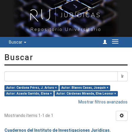
Buscar
Cambiar
navegac
Buscar
Ir
Autor: Cardona Pérez, J. Arturo ×
Autor: Blanes Casas, Joaquín ×
Autor: Azaola Garrido, Elena ×
Autor: Cárdenas Miranda, Elva Leonor ×
Mostrar filtros avanzados
Mostrando ítems 1-1 de 1
Cuadernos del Instituto de Investigaciones Jurídicas.