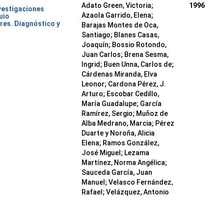
Adato Green, Victoria;
1996
nvestigaciones
Azaola Garrido, Elena;
uio
res. Diagnóstico y
Barajas Montes de Oca,
Santiago; Blanes Casas,
Joaquín; Bossio Rotondo,
Juan Carlos; Brena Sesma,
Ingrid; Buen Unna, Carlos de;
Cárdenas Miranda, Elva
Leonor; Cardona Pérez, J.
Arturo; Escobar Cedillo,
María Guadalupe; García
Ramírez, Sergio; Muñoz de
Alba Medrano, Marcia; Pérez
Duarte y Noroña, Alicia
Elena; Ramos González,
José Miguel; Lezama
Martínez, Norma Angélica;
Sauceda García, Juan
Manuel; Velasco Fernández,
Rafael; Velázquez, Antonio