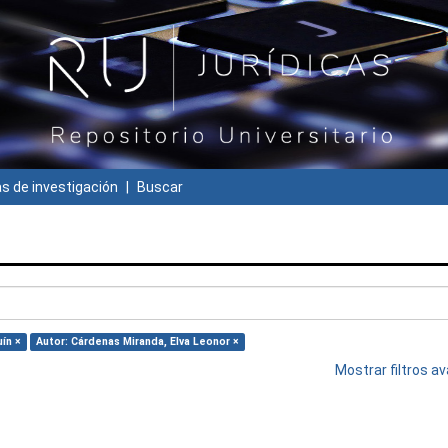
 de investigación
Buscar
ín ×
Autor: Cárdenas Miranda, Elva Leonor ×
Mostrar filtros 