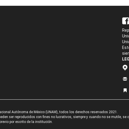
Rep
Uni
Uni
Est
sie
LEG
acional Autónoma de México (UNAM), todos los derechos reservados 2021.
den ser reproducidos con fines no lucrativos, siempre y cuando no se mutile, se cit
revio por escrito de la institución.