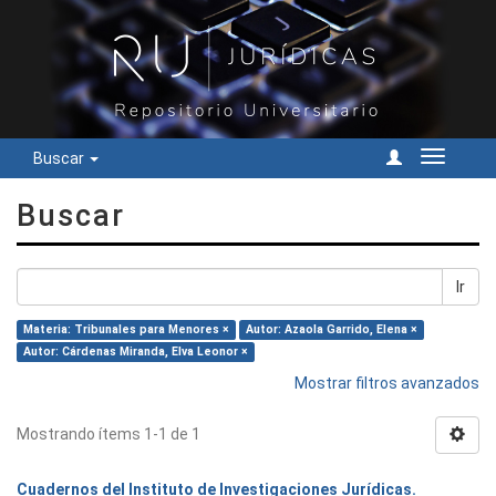
Buscar
Cambiar
navegac
Buscar
Ir
Materia: Tribunales para Menores ×
Autor: Azaola Garrido, Elena ×
Autor: Cárdenas Miranda, Elva Leonor ×
Mostrar filtros avanzados
Mostrando ítems 1-1 de 1
Cuadernos del Instituto de Investigaciones Jurídicas.