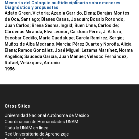
Memoria del Coloquio multidisciplinario sobre menores.
Diagnóstico y propuestas
Adato Green, Victoria; Azaola Garrido, Elena; Barajas Montes
de Oca, Santiago; Blanes Casas, Joaquín; Bossio Rotondo,
Juan Carlos; Brena Sesma, Ingrid; Buen Unna, Carlos de;
Cárdenas Miranda, Elva Leonor; Cardona Pérez, J. Arturo;
Escobar Cedillo, María Guadalupe; García Ramírez, Sergio;
Muñoz de Alba Medrano, Marcia; Pérez Duarte y Noroña, Alicia
Elena; Ramos González, José Miguel; Lezama Martínez, Norma
Angélica; Sauceda García, Juan Manuel; Velasco Fernández,
Rafael; Velázquez, Antonio
1996
Otros Sitios
Universidad Nacional Autónoma de México
Coordinación de Humanidades UNAM
Toda la UNAM en línea
Red Universitaria de Aprendizaje