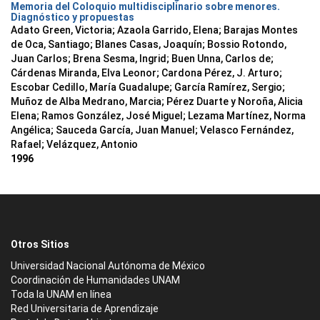
Memoria del Coloquio multidisciplinario sobre menores.
Diagnóstico y propuestas
Adato Green, Victoria; Azaola Garrido, Elena; Barajas Montes
de Oca, Santiago; Blanes Casas, Joaquín; Bossio Rotondo,
Juan Carlos; Brena Sesma, Ingrid; Buen Unna, Carlos de;
Cárdenas Miranda, Elva Leonor; Cardona Pérez, J. Arturo;
Escobar Cedillo, María Guadalupe; García Ramírez, Sergio;
Muñoz de Alba Medrano, Marcia; Pérez Duarte y Noroña, Alicia
Elena; Ramos González, José Miguel; Lezama Martínez, Norma
Angélica; Sauceda García, Juan Manuel; Velasco Fernández,
Rafael; Velázquez, Antonio
1996
Otros Sitios
Universidad Nacional Autónoma de México
Coordinación de Humanidades UNAM
Toda la UNAM en línea
Red Universitaria de Aprendizaje