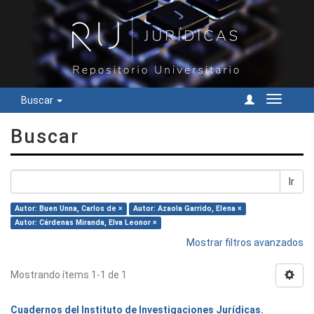
Buscar
Cambiar
navegac
Buscar
Ir
Autor: Buen Unna, Carlos de ×
Autor: Azaola Garrido, Elena ×
Autor: Cárdenas Miranda, Elva Leonor ×
Mostrar filtros avanzados
Mostrando ítems 1-1 de 1
Cuadernos del Instituto de Investigaciones Jurídicas.