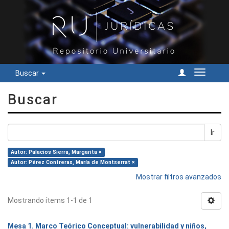
Buscar
Cambiar
navegac
Buscar
Ir
Autor: Palacios Sierra, Margarita ×
Autor: Pérez Contreras, María de Montserrat ×
Mostrar filtros avanzados
Mostrando ítems 1-1 de 1
Mesa 1. Marco Teórico Conceptual: vulnerabilidad y niños,