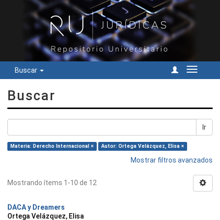
Buscar
Cambiar
navegac
Buscar
Ir
Materia: Derecho Internacional ×
Autor: Ortega Velázquez, Elisa ×
Mostrar filtros avanzados
Mostrando ítems 1-10 de 12
DACA y Dreamers
Ortega Velázquez, Elisa