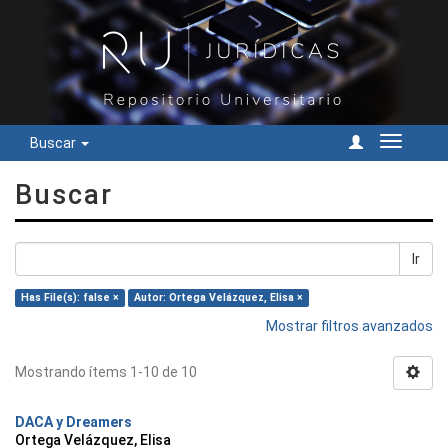
Buscar
Cambiar
navegac
Buscar
Ir
Has File(s): false ×
Autor: Ortega Velázquez, Elisa ×
Mostrar filtros avanzados
Mostrando ítems 1-10 de 10
DACA y Dreamers
Ortega Velázquez, Elisa