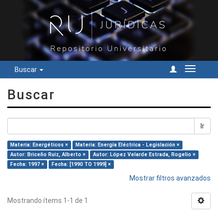
Buscar
Cambiar
navegac
Buscar
Ir
Materia: Energéticos ×
Materia: Energía Eléctrica - Legislación ×
Autor: Briceño Ruiz, Alberto ×
Autor: López Velarde Estrada, Rogelio ×
Fecha: 1997 ×
Fecha: [1990 TO 1999] ×
Mostrar filtros avanzados
Mostrando ítems 1-1 de 1