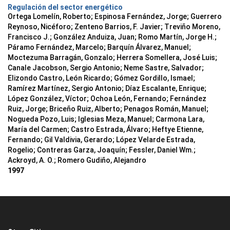
Regulación del sector energético
Ortega Lomelín, Roberto; Espinosa Fernández, Jorge; Guerrero
Reynoso, Nicéforo; Zenteno Barrios, F. Javier; Treviño Moreno,
Francisco J.; González Anduiza, Juan; Romo Martín, Jorge H.;
Páramo Fernández, Marcelo; Barquín Álvarez, Manuel;
Moctezuma Barragán, Gonzalo; Herrera Somellera, José Luis;
Canale Jacobson, Sergio Antonio; Neme Sastre, Salvador;
Elizondo Castro, León Ricardo; Gómez Gordillo, Ismael;
Ramírez Martínez, Sergio Antonio; Díaz Escalante, Enrique;
López González, Víctor; Ochoa León, Fernando; Fernández
Ruiz, Jorge; Briceño Ruiz, Alberto; Penagos Román, Manuel;
Nogueda Pozo, Luis; Iglesias Meza, Manuel; Carmona Lara,
María del Carmen; Castro Estrada, Álvaro; Heftye Etienne,
Fernando; Gil Valdivia, Gerardo; López Velarde Estrada,
Rogelio; Contreras Garza, Joaquín; Fessler, Daniel Wm.;
Ackroyd, A. O.; Romero Gudiño, Alejandro
1997