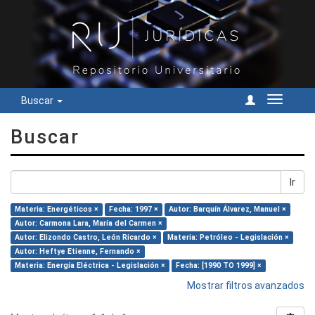
Buscar
Cambiar
navegac
Buscar
Ir
Materia: Energéticos ×
Fecha: 1997 ×
Autor: Barquín Álvarez, Manuel ×
Autor: Carmona Lara, María del Carmen ×
Autor: Elizondo Castro, León Ricardo ×
Materia: Petróleo - Legislación ×
Autor: Heftye Etienne, Fernando ×
Materia: Energía Eléctrica - Legislación ×
Fecha: [1990 TO 1999] ×
Mostrar filtros avanzados