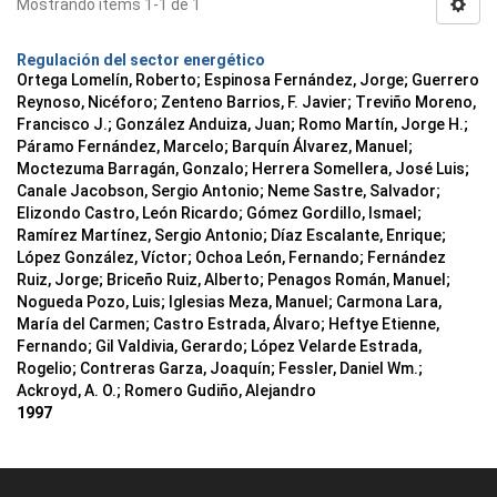
Mostrando ítems 1-1 de 1
Regulación del sector energético
Ortega Lomelín, Roberto; Espinosa Fernández, Jorge; Guerrero
Reynoso, Nicéforo; Zenteno Barrios, F. Javier; Treviño Moreno,
Francisco J.; González Anduiza, Juan; Romo Martín, Jorge H.;
Páramo Fernández, Marcelo; Barquín Álvarez, Manuel;
Moctezuma Barragán, Gonzalo; Herrera Somellera, José Luis;
Canale Jacobson, Sergio Antonio; Neme Sastre, Salvador;
Elizondo Castro, León Ricardo; Gómez Gordillo, Ismael;
Ramírez Martínez, Sergio Antonio; Díaz Escalante, Enrique;
López González, Víctor; Ochoa León, Fernando; Fernández
Ruiz, Jorge; Briceño Ruiz, Alberto; Penagos Román, Manuel;
Nogueda Pozo, Luis; Iglesias Meza, Manuel; Carmona Lara,
María del Carmen; Castro Estrada, Álvaro; Heftye Etienne,
Fernando; Gil Valdivia, Gerardo; López Velarde Estrada,
Rogelio; Contreras Garza, Joaquín; Fessler, Daniel Wm.;
Ackroyd, A. O.; Romero Gudiño, Alejandro
1997