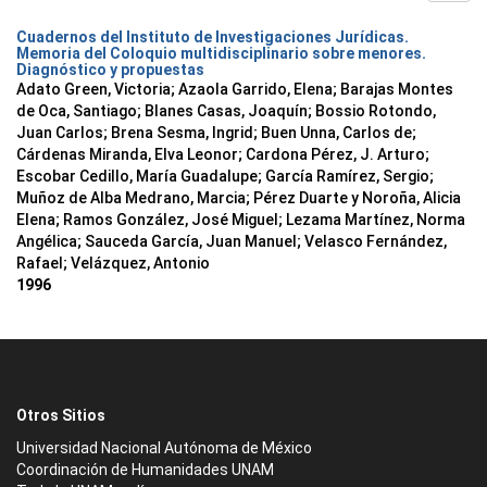
Cuadernos del Instituto de Investigaciones Jurídicas.
Memoria del Coloquio multidisciplinario sobre menores.
Diagnóstico y propuestas
Adato Green, Victoria; Azaola Garrido, Elena; Barajas Montes
de Oca, Santiago; Blanes Casas, Joaquín; Bossio Rotondo,
Juan Carlos; Brena Sesma, Ingrid; Buen Unna, Carlos de;
Cárdenas Miranda, Elva Leonor; Cardona Pérez, J. Arturo;
Escobar Cedillo, María Guadalupe; García Ramírez, Sergio;
Muñoz de Alba Medrano, Marcia; Pérez Duarte y Noroña, Alicia
Elena; Ramos González, José Miguel; Lezama Martínez, Norma
Angélica; Sauceda García, Juan Manuel; Velasco Fernández,
Rafael; Velázquez, Antonio
1996
Otros Sitios
Universidad Nacional Autónoma de México
Coordinación de Humanidades UNAM