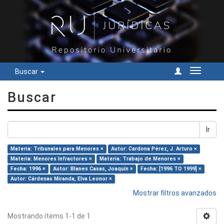
Buscar
Cambiar
navegac
Buscar
Ir
Materia: Tribunales para Menores ×
Autor: Cardona Pérez, J. Arturo ×
Materia: Menores Infractores ×
Materia: Trabajo de Menores ×
Fecha: 1996 ×
Autor: Blanes Casas, Joaquín ×
Fecha: [1996 TO 1999] ×
Autor: Cárdenas Miranda, Elva Leonor ×
Mostrar filtros avanzados
Mostrando ítems 1-1 de 1