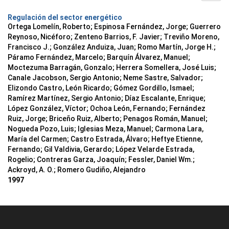
Regulación del sector energético
Ortega Lomelín, Roberto; Espinosa Fernández, Jorge; Guerrero
Reynoso, Nicéforo; Zenteno Barrios, F. Javier; Treviño Moreno,
Francisco J.; González Anduiza, Juan; Romo Martín, Jorge H.;
Páramo Fernández, Marcelo; Barquín Álvarez, Manuel;
Moctezuma Barragán, Gonzalo; Herrera Somellera, José Luis;
Canale Jacobson, Sergio Antonio; Neme Sastre, Salvador;
Elizondo Castro, León Ricardo; Gómez Gordillo, Ismael;
Ramírez Martínez, Sergio Antonio; Díaz Escalante, Enrique;
López González, Víctor; Ochoa León, Fernando; Fernández
Ruiz, Jorge; Briceño Ruiz, Alberto; Penagos Román, Manuel;
Nogueda Pozo, Luis; Iglesias Meza, Manuel; Carmona Lara,
María del Carmen; Castro Estrada, Álvaro; Heftye Etienne,
Fernando; Gil Valdivia, Gerardo; López Velarde Estrada,
Rogelio; Contreras Garza, Joaquín; Fessler, Daniel Wm.;
Ackroyd, A. O.; Romero Gudiño, Alejandro
1997