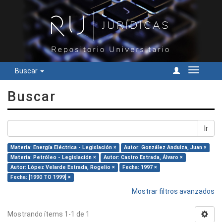
Buscar
Cambiar
navegac
Buscar
Ir
Materia: Energía Eléctrica - Legislación ×
Autor: González Anduiza, Juan ×
Materia: Petróleo - Legislación ×
Autor: Castro Estrada, Álvaro ×
Autor: López Velarde Estrada, Rogelio ×
Fecha: 1997 ×
Fecha: [1990 TO 1999] ×
Mostrar filtros avanzados
Mostrando ítems 1-1 de 1