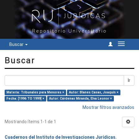
Buscar
Cambiar
navegac
Buscar
Ir
Materia: Tribunales para Menores ×
Autor: Blanes Casas, Joaquín ×
Fecha: [1996 TO 1999] ×
Autor: Cárdenas Miranda, Elva Leonor ×
Mostrar filtros avanzados
Mostrando ítems 1-1 de 1
Cuadernos del Instituto de Investigaciones Jurídicas.