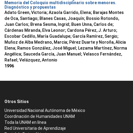
Memoria del Coloquio multidisciplinario sobre menores.
Diagnóstico y propuestas
Adato Green, Victoria; Azaola Garrido, Elena; Barajas Montes
de Oca, Santiago; Blanes Casas, Joaquín; Bossio Rotondo,
Juan Carlos; Brena Sesma, Ingrid; Buen Unna, Carlos de;
Cárdenas Miranda, Elva Leonor; Cardona Pérez, J. Arturo;
Escobar Cedillo, María Guadalupe; García Ramírez, Sergio;
Muñoz de Alba Medrano, Marcia; Pérez Duarte y Noroña, Alicia
Elena; Ramos González, José Miguel; Lezama Martínez, Norma
Angélica; Sauceda García, Juan Manuel; Velasco Fernández,
Rafael; Velázquez, Antonio
1996
Otros Sitios
Universidad Nacional Autónoma de México
Coordinación de Humanidades UNAM
Toda la UNAM en línea
Red Universitaria de Aprendizaje