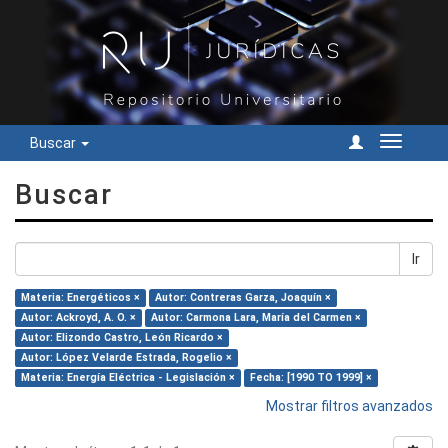
Buscar
Cambiar
navegac
Buscar
Ir
Materia: Energéticos ×
Autor: Contreras Garza, Joaquín ×
Autor: Ackroyd, A. O. ×
Autor: Carmona Lara, María del Carmen ×
Autor: Elizondo Castro, León Ricardo ×
Autor: López Velarde Estrada, Rogelio ×
Materia: Energía Eléctrica - Legislación ×
Fecha: [1990 TO 1999] ×
Mostrar filtros avanzados