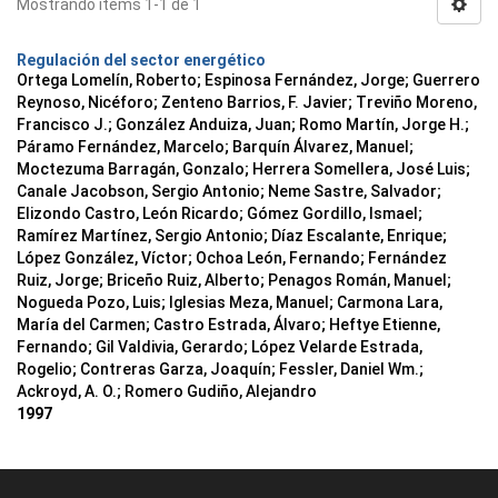
Mostrando ítems 1-1 de 1
Regulación del sector energético
Ortega Lomelín, Roberto; Espinosa Fernández, Jorge; Guerrero
Reynoso, Nicéforo; Zenteno Barrios, F. Javier; Treviño Moreno,
Francisco J.; González Anduiza, Juan; Romo Martín, Jorge H.;
Páramo Fernández, Marcelo; Barquín Álvarez, Manuel;
Moctezuma Barragán, Gonzalo; Herrera Somellera, José Luis;
Canale Jacobson, Sergio Antonio; Neme Sastre, Salvador;
Elizondo Castro, León Ricardo; Gómez Gordillo, Ismael;
Ramírez Martínez, Sergio Antonio; Díaz Escalante, Enrique;
López González, Víctor; Ochoa León, Fernando; Fernández
Ruiz, Jorge; Briceño Ruiz, Alberto; Penagos Román, Manuel;
Nogueda Pozo, Luis; Iglesias Meza, Manuel; Carmona Lara,
María del Carmen; Castro Estrada, Álvaro; Heftye Etienne,
Fernando; Gil Valdivia, Gerardo; López Velarde Estrada,
Rogelio; Contreras Garza, Joaquín; Fessler, Daniel Wm.;
Ackroyd, A. O.; Romero Gudiño, Alejandro
1997