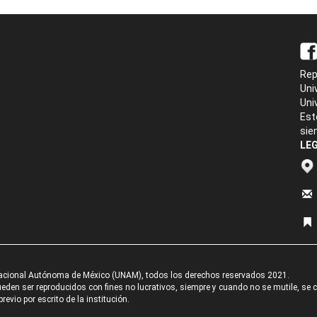
Rep
Uni
Uni
Est
sie
LEG
acional Autónoma de México (UNAM), todos los derechos reservados 2021.
den ser reproducidos con fines no lucrativos, siempre y cuando no se mutile, se cit
revio por escrito de la institución.