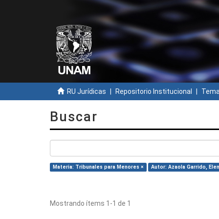
RU Jurídicas
Repositorio Institucional
Temas
Buscar
Materia: Tribunales para Menores ×
Autor: Azaola Garrido, Ele
Mostrando ítems 1-1 de 1