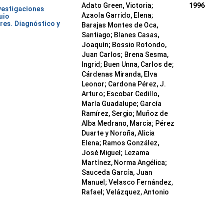
Adato Green, Victoria;
1996
nvestigaciones
Azaola Garrido, Elena;
uio
res. Diagnóstico y
Barajas Montes de Oca,
Santiago; Blanes Casas,
Joaquín; Bossio Rotondo,
Juan Carlos; Brena Sesma,
Ingrid; Buen Unna, Carlos de;
Cárdenas Miranda, Elva
Leonor; Cardona Pérez, J.
Arturo; Escobar Cedillo,
María Guadalupe; García
Ramírez, Sergio; Muñoz de
Alba Medrano, Marcia; Pérez
Duarte y Noroña, Alicia
Elena; Ramos González,
José Miguel; Lezama
Martínez, Norma Angélica;
Sauceda García, Juan
Manuel; Velasco Fernández,
Rafael; Velázquez, Antonio