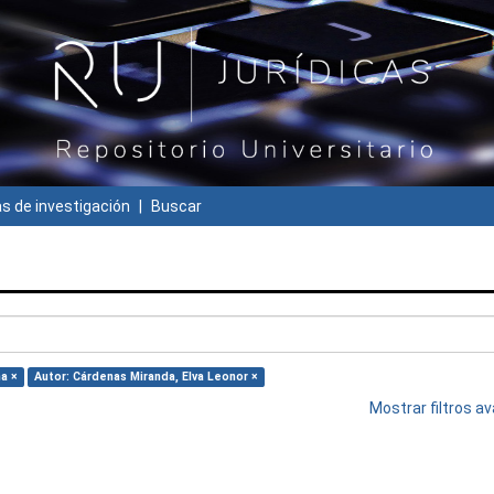
 de investigación
Buscar
na ×
Autor: Cárdenas Miranda, Elva Leonor ×
Mostrar filtros 