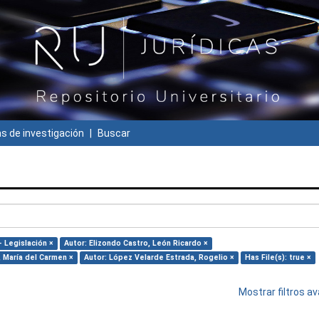
 de investigación
Buscar
- Legislación ×
Autor: Elizondo Castro, León Ricardo ×
, María del Carmen ×
Autor: López Velarde Estrada, Rogelio ×
Has File(s): true ×
Mostrar filtros 