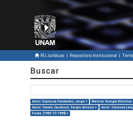
RU Jurídicas
Repositorio Institucional
Temas
Buscar
Autor: Espinosa Fernández, Jorge ×
Materia: Energía Eléctrica 
Autor: Canale Jacobson, Sergio Antonio ×
Autor: Carmona Lara
Fecha: [1990 TO 1999] ×