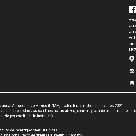
Rep
Uni
Uni
Est
sie
LEG
acional Autónoma de México (UNAM), todos los derechos reservados 2021.
den ser reproducidos con fines no lucrativos, siempre y cuando no se mutile, se cit
revio por escrito de la institución.
tituto de Investigaciones Jurídicas.
 este portal favor de dirigirse a:
padiij@unam.mx